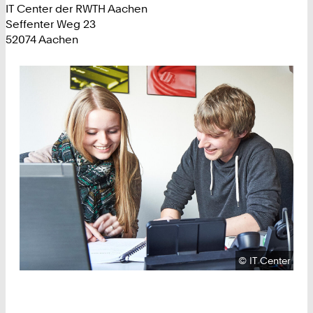
IT Center der RWTH Aachen
Seffenter Weg 23
52074 Aachen
Urheberrecht:
©
IT Center