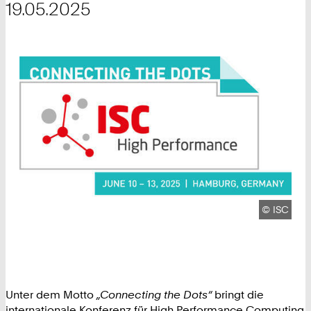
19.05.2025
Urheberre
©
ISC
Unter dem Motto
„Connecting the Dots“
bringt die
internationale Konferenz für High Performance Computing