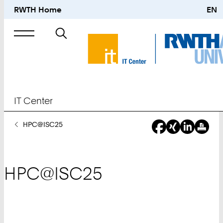
RWTH Home
EN
Suche
nach
IT Center
Sie
HPC@ISC25
sind
hier:
HPC@ISC25