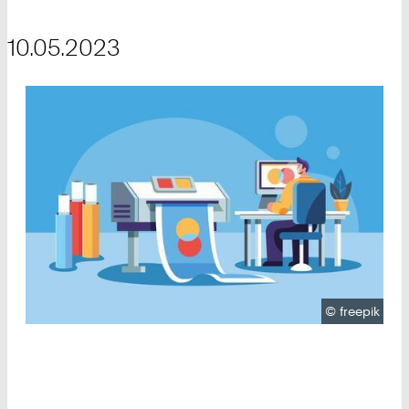
10.05.2023
Urheberrech
©
freepik