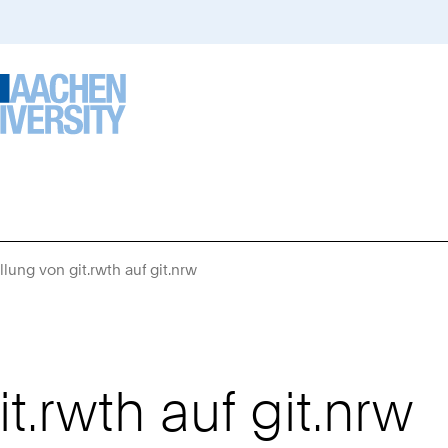
lung von git.rwth auf git.nrw
Sie
sind
hier:
.rwth auf git.nrw