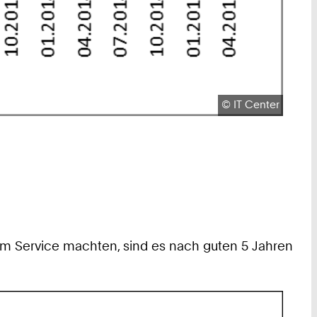
Urheberrecht:
©
IT Center
dem Service machten, sind es nach guten 5 Jahren