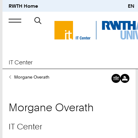
RWTH Home
EN
Suche
nach
IT Center
Sie
Morgane Overath
sind
hier:
Morgane
Overath
IT Center