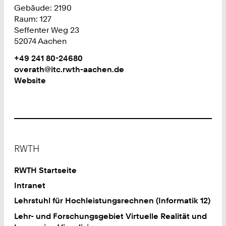
Gebäude: 2190
Raum: 127
Seffenter Weg 23
52074 Aachen
Work
Telefon:
+49 241 80-24680
+
Work
overath@itc.rwth-aachen.de
4
Website
9
2
4
1
8
Footer
0
RWTH
2
4
RWTH Startseite
6
Intranet
8
Lehrstuhl für Hochleistungsrechnen (Informatik 12)
0
Lehr- und Forschungsgebiet Virtuelle Realität und