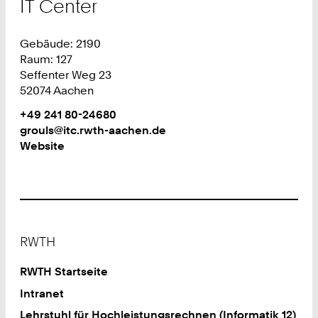
IT Center
Gebäude: 2190
Raum: 127
Seffenter Weg 23
52074 Aachen
Work
Telefon:
+49 241 80-24680
+
Work
grouls@itc.rwth-aachen.de
4
Website
9
2
4
1
8
Footer
0
RWTH
2
4
RWTH Startseite
6
Intranet
8
Lehrstuhl für Hochleistungsrechnen (Informatik 12)
0