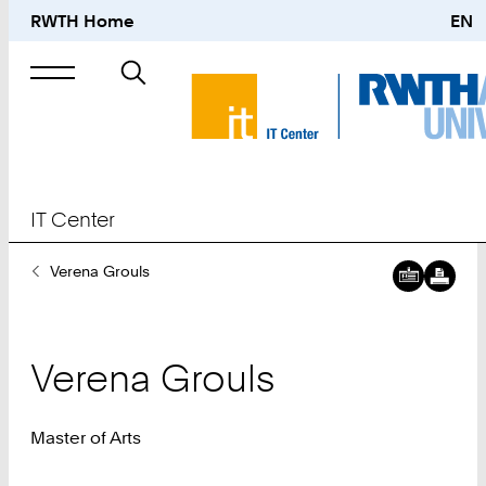
RWTH Home
EN
Suche
nach
IT Center
Sie
Verena Grouls
sind
hier:
Verena
Grouls
Master of Arts