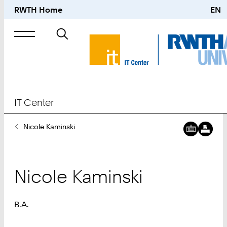
RWTH Home
EN
Suche
nach
IT Center
Sie
Nicole Kaminski
sind
hier:
Nicole
Kaminski
B.A.