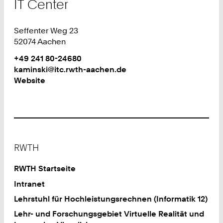
IT Center
Seffenter Weg 23
52074 Aachen
Work
Telefon:
+49 241 80-24680
+
Work
kaminski@itc.rwth-aachen.de
4
Website
9
2
4
1
8
Footer
0
RWTH
2
4
RWTH Startseite
6
Intranet
8
Lehrstuhl für Hochleistungsrechnen (Informatik 12)
0
Lehr- und Forschungsgebiet Virtuelle Realität und