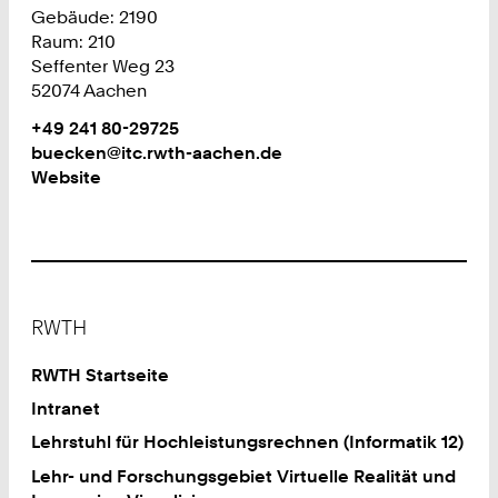
Gebäude: 2190
Raum: 210
Seffenter Weg 23
52074 Aachen
Work
Telefon:
+49 241 80-29725
+
Work
buecken@itc.rwth-aachen.de
4
Website
9
2
4
1
8
Footer
0
RWTH
2
9
RWTH Startseite
7
Intranet
2
Lehrstuhl für Hochleistungsrechnen (Informatik 12)
5
Lehr- und Forschungsgebiet Virtuelle Realität und