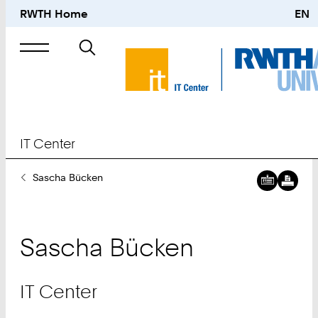
RWTH Home
EN
Suche
nach
IT Center
Sie
Sascha Bücken
sind
hier:
Sascha
Bücken
IT Center