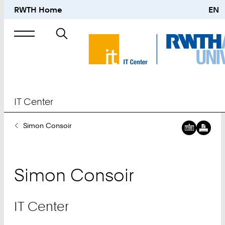
RWTH Home
EN
Suche
nach
IT Center
Sie
Simon Consoir
sind
hier:
Simon
Consoir
IT Center