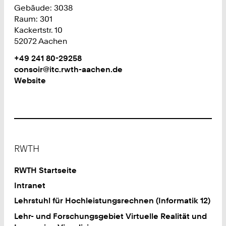
Gebäude: 3038
Raum: 301
Kackertstr. 10
52072 Aachen
Work
Telefon:
+49 241 80-29258
+
Work
consoir@itc.rwth-aachen.de
4
Website
9
2
4
1
8
Footer
0
RWTH
2
9
RWTH Startseite
2
Intranet
5
Lehrstuhl für Hochleistungsrechnen (Informatik 12)
8
Lehr- und Forschungsgebiet Virtuelle Realität und