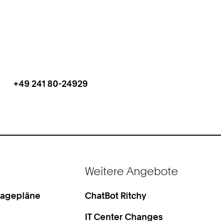
+49 241 80-24929
Work
Telefon:
+
4
9
2
4
1
Weitere Angebote
8
0
2
Lagepläne
ChatBot Ritchy
4
IT Center Changes
9