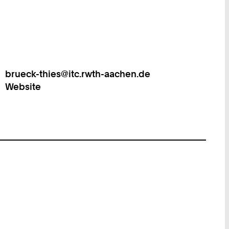
brueck-thies@itc.rwth-aachen.de
Work
Website