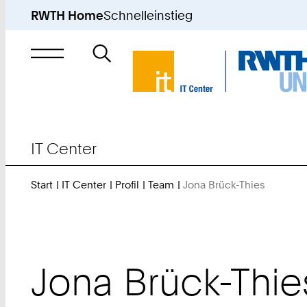
RWTH Home
Schnelleinstieg
Suche
nach
IT Center
Start
IT Center
Profil
Team
Jona Brück-Thies
Sie
sind
hier:
Jona
Brück-Thie