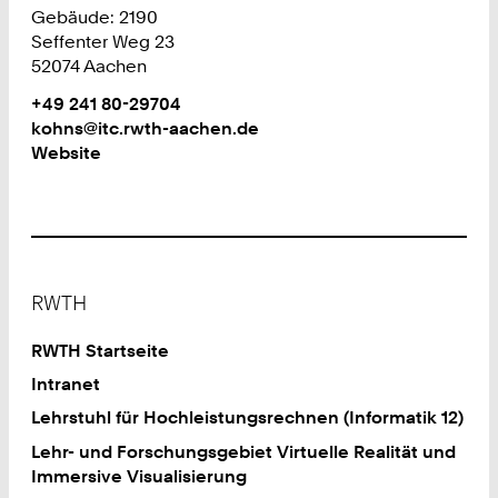
Gebäude: 2190
Seffenter Weg 23
52074 Aachen
Work
Telefon:
+49 241 80-29704
+
Work
kohns@itc.rwth-aachen.de
4
Website
9
2
4
1
8
Footer
0
RWTH
2
9
RWTH Startseite
7
Intranet
0
Lehrstuhl für Hochleistungsrechnen (Informatik 12)
4
Lehr- und Forschungsgebiet Virtuelle Realität und
Immersive Visualisierung