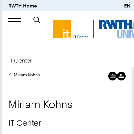
RWTH Home
EN
Suche
nach
IT Center
Sie
Miriam Kohns
sind
hier:
Miriam
Kohns
IT Center