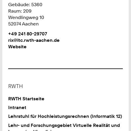
Gebäude: 5360
Raum: 209
Wendlingweg 10
52074 Aachen
Work
Telefon:
+49 241 80-29707
+
Work
rix@itc.rwth-aachen.de
4
Website
9
2
4
1
8
Footer
0
RWTH
2
9
RWTH Startseite
7
Intranet
0
Lehrstuhl für Hochleistungsrechnen (Informatik 12)
7
Lehr- und Forschungsgebiet Virtuelle Realität und