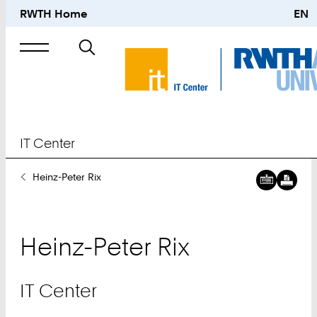
RWTH Home
EN
Suche
nach
IT Center
Sie
Heinz-Peter Rix
sind
hier:
Heinz-Peter
Rix
IT Center