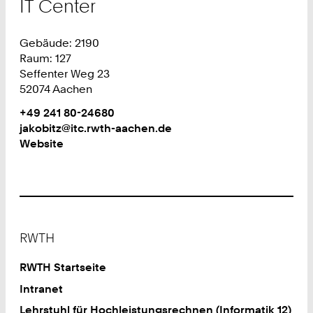
IT Center
Gebäude: 2190
Raum: 127
Seffenter Weg 23
52074 Aachen
Work
Telefon:
+49 241 80-24680
+
Work
jakobitz@itc.rwth-aachen.de
4
Website
9
2
4
1
8
Footer
0
RWTH
2
4
RWTH Startseite
6
Intranet
8
Lehrstuhl für Hochleistungsrechnen (Informatik 12)
0