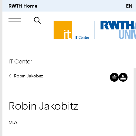
RWTH Home
EN
Suche
nach
IT Center
Sie
Robin Jakobitz
sind
hier:
Robin
Jakobitz
M.A.