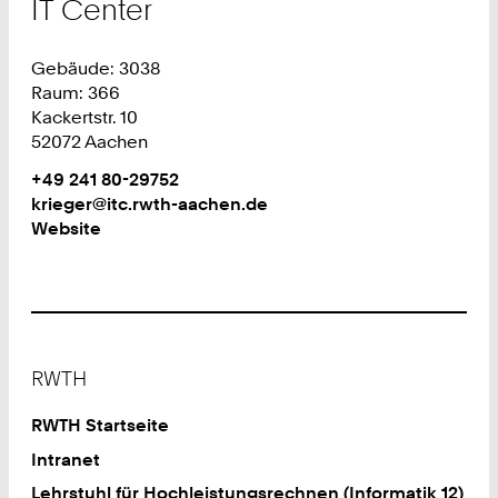
IT Center
Gebäude: 3038
Raum: 366
Kackertstr. 10
52072 Aachen
Work
Telefon:
+49 241 80-29752
+
Work
krieger@itc.rwth-aachen.de
4
Website
9
2
4
1
8
Footer
0
RWTH
2
9
RWTH Startseite
7
Intranet
5
Lehrstuhl für Hochleistungsrechnen (Informatik 12)
2