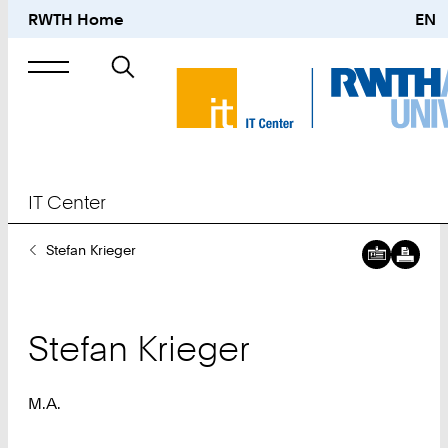
RWTH Home
EN
Suche
nach
IT Center
Sie
Stefan Krieger
sind
hier:
Stefan
Krieger
M.A.