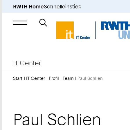
RWTH Home
Schnelleinstieg
Suche
nach
IT Center
Start
IT Center
Profil
Team
Paul Schlien
Sie
sind
hier:
Paul
Schlien