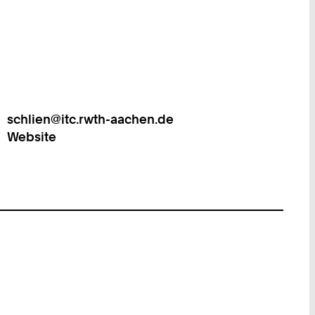
schlien@itc.rwth-aachen.de
Work
Website