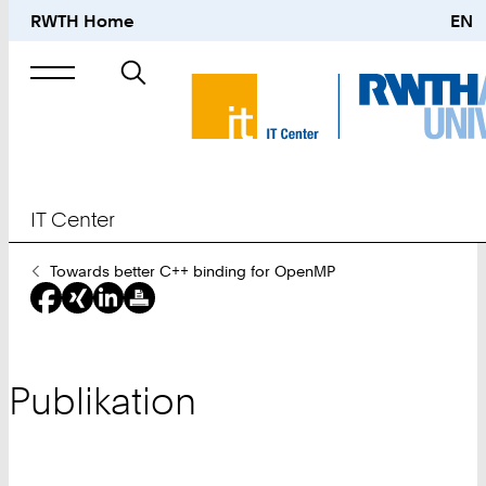
RWTH Home
EN
Suche
nach
IT Center
Sie
Towards better C++ binding for OpenMP
sind
hier:
Publikation