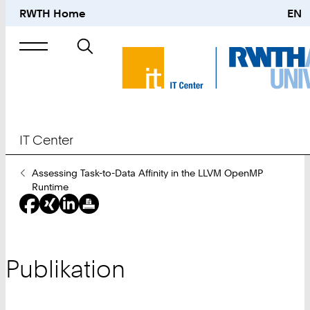
RWTH Home
EN
Suche
nach
IT Center
Sie
Assessing Task-to-Data Affinity in the LLVM OpenMP
sind
Runtime
hier:
Publikation