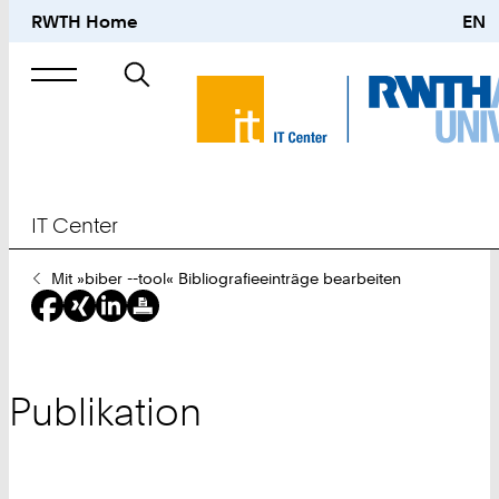
RWTH Home
EN
Suche
nach
IT Center
Sie
Mit »biber --tool« Bibliografieeinträge bearbeiten
sind
hier:
Publikation