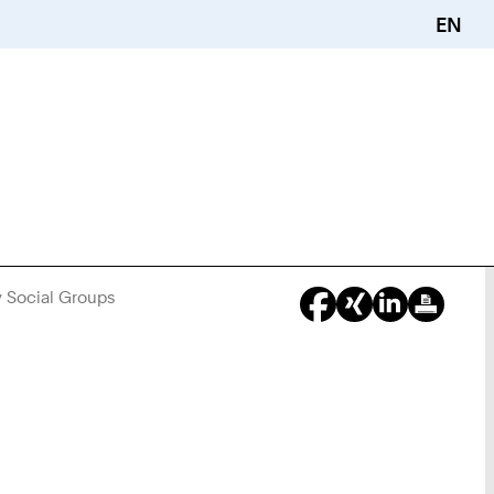
EN
by Social Groups
Sie
sind
hier: