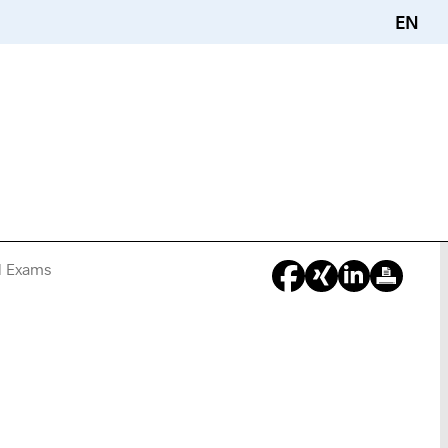
EN
al Exams
Sie
sind
hier: