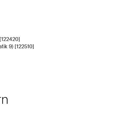
[122420]
tik 9) [122510]
rn