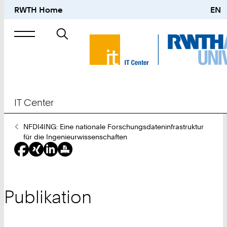
RWTH Home
EN
Suche
nach
IT Center
Sie
NFDI4ING: Eine nationale Forschungsdateninfrastruktur
sind
für die Ingenieurwissenschaften
hier:
Publikation