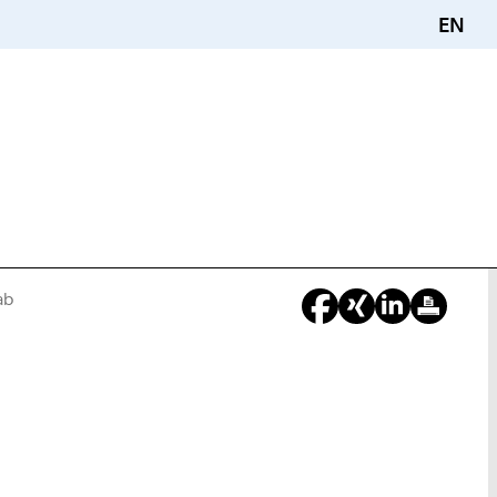
EN
ab
Sie
sind
hier: