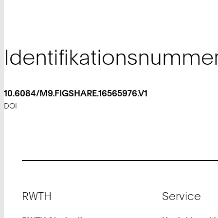
Identifikationsnumme
10.6084/M9.FIGSHARE.16565976.V1
DOI
Footer
RWTH
Service