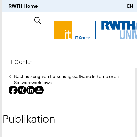
RWTH Home
EN
Suche
nach
IT Center
Sie
Nachnutzung von Forschungssoftware in komplexen
sind
Softwareworkflows
hier:
Publikation