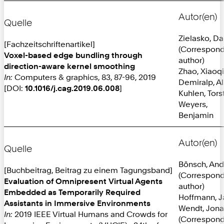
Autor(en)
Quelle
Zielasko, Da
[Fachzeitschriftenartikel]
(Correspon
Voxel-based edge bundling through
author)
direction-aware kernel smoothing
Zhao, Xiaoq
In:
Computers & graphics, 83, 87-96, 2019
Demiralp, Al
[DOI:
10.1016/j.cag.2019.06.008
]
Kuhlen, Tors
Weyers,
Benjamin
Autor(en)
Quelle
Bönsch, And
[Buchbeitrag, Beitrag zu einem Tagungsband]
(Correspon
Evaluation of Omnipresent Virtual Agents
author)
Embedded as Temporarily Required
Hoffmann, J
Assistants in Immersive Environments
Wendt, Jona
In:
2019 IEEE Virtual Humans and Crowds for
(Correspon