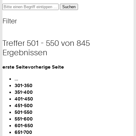
Suche
Suche
Suche
nach
und
Filter
Filter
Treffer 501 - 550 von 845
Ergebnissen
erste Seite
vorherige Seite
Blättern
...
301-350
351-400
401-450
451-500
Sie
501-550
sind
551-600
auf
601-650
Seite:
651-700