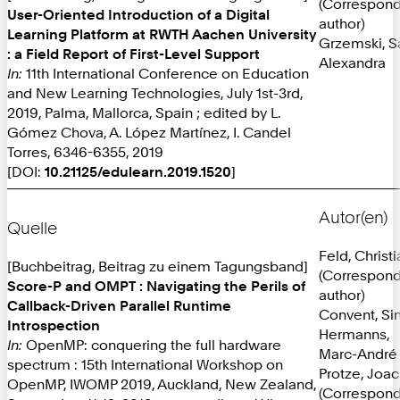
(Correspon
User-Oriented Introduction of a Digital
author)
Learning Platform at RWTH Aachen University
Grzemski, S
: a Field Report of First-Level Support
Alexandra
In:
11th International Conference on Education
and New Learning Technologies, July 1st-3rd,
2019, Palma, Mallorca, Spain ; edited by L.
Gómez Chova, A. López Martínez, I. Candel
Torres, 6346-6355, 2019
[DOI:
10.21125/edulearn.2019.1520
]
Autor(en)
Quelle
Feld, Christi
[Buchbeitrag, Beitrag zu einem Tagungsband]
(Correspon
Score-P and OMPT : Navigating the Perils of
author)
Callback-Driven Parallel Runtime
Convent, S
Introspection
Hermanns,
In:
OpenMP: conquering the full hardware
Marc-André
spectrum : 15th International Workshop on
Protze, Joa
OpenMP, IWOMP 2019, Auckland, New Zealand,
(Correspon