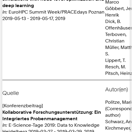
Marco
deep learning
Göbbert, Je
In:
EuroHPC Summit Week/PRACEdays Poznan
Henrik
2019-05-13 - 2019-05-17, 2019
Dick, B.
Offenhäuser,
Terboven,
Christian
Müller, Matt
S.
Lippert, T.
Resch, M.
Pitsch, Hein
Autor(en)
Quelle
Politze, Mar
[Konferenzbeitrag]
(Correspon
Kollaborative Forschungsunterstützung: Ein
author)
Integriertes Probenmanagement
Schwarz, An
In:
E-Science-Tage 2019: Data to Knowledge
Kirchmeyer,
Heidelberg 2019-03-27 - 2019-03-29, 2019