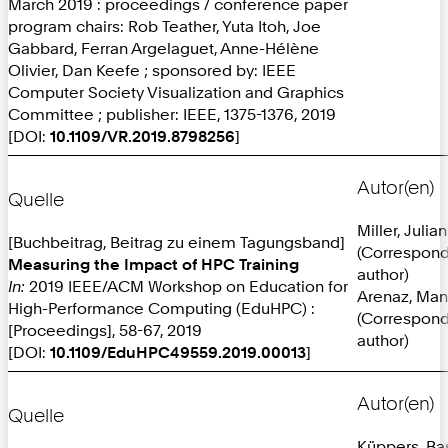
March 2019 : proceedings / conference paper
program chairs: Rob Teather, Yuta Itoh, Joe
Gabbard, Ferran Argelaguet, Anne-Hélène
Olivier, Dan Keefe ; sponsored by: IEEE
Computer Society Visualization and Graphics
Committee ; publisher: IEEE, 1375-1376, 2019
[DOI:
10.1109/VR.2019.8798256
]
Autor(en)
Quelle
Miller, Julian
[Buchbeitrag, Beitrag zu einem Tagungsband]
(Correspon
Measuring the Impact of HPC Training
author)
In:
2019 IEEE/ACM Workshop on Education for
Arenaz, Man
High-Performance Computing (EduHPC) :
(Correspon
[Proceedings], 58-67, 2019
author)
[DOI:
10.1109/EduHPC49559.2019.00013
]
Autor(en)
Quelle
Küppers, Ba