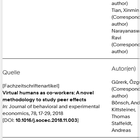
author)
Tian, Xinmin
(Correspon
author)
Narayanasw
Ravi
(Correspon
author)
Autor(en)
Quelle
Gürerk, Özg
[Fachzeitschriftenartikel]
(Correspon
Virtual humans as co-workers: A novel
author)
methodology to study peer effects
Bönsch, And
In:
Journal of behavioral and experimental
Kittsteiner,
economics, 78, 17-29, 2018
Thomas
[DOI:
10.1016/j.socec.2018.11.003
]
Staffeldt,
Andreas