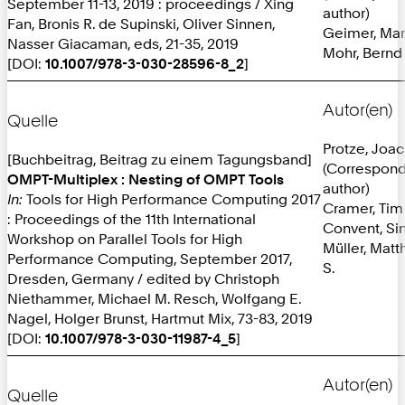
September 11-13, 2019 : proceedings / Xing
author)
Fan, Bronis R. de Supinski, Oliver Sinnen,
Geimer, Ma
Nasser Giacaman, eds, 21-35, 2019
Mohr, Bernd
[DOI:
10.1007/978-3-030-28596-8_2
]
Autor(en)
Quelle
Protze, Joa
[Buchbeitrag, Beitrag zu einem Tagungsband]
(Correspon
OMPT-Multiplex : Nesting of OMPT Tools
author)
In:
Tools for High Performance Computing 2017
Cramer, Tim
: Proceedings of the 11th International
Convent, S
Workshop on Parallel Tools for High
Müller, Matt
Performance Computing, September 2017,
S.
Dresden, Germany / edited by Christoph
Niethammer, Michael M. Resch, Wolfgang E.
Nagel, Holger Brunst, Hartmut Mix, 73-83, 2019
[DOI:
10.1007/978-3-030-11987-4_5
]
Autor(en)
Quelle