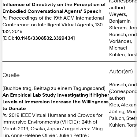
(Correspon
Influence of Directivity on the Perception of
author)
Embodied Conversational Agents' Speech
Weyers,
In:
Proceedings of the 19th ACM International
Benjamin
Conference on Intelligent Virtual Agents, 130-
Stienen, Jo
132, 2019
Bönsch, And
[DOI:
10.1145/3308532.3329434
]
Vorländer,
Michael
Kuhlen, Tors
Autor(en)
Quelle
Bönsch, And
[Buchbeitrag, Beitrag zu einem Tagungsband]
(Correspon
An Empirical Lab Study Investigating if Higher
author)
Levels of Immersion Increase the Willingness
Kies, Alexa
to Donate
Jörling, Mori
In:
2019 IEEE Virtual Humans and Crowds for
Paluch, Stef
Immersive Environments (VHCIE) : 24th of
Kuhlen, Tors
March 2019, Osaka, Japan / organizers: Ming
Lin, Anne-Hélène Olivier, Julien Pettré ;