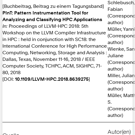
Schlebusch,
[Buchbeitrag, Beitrag zu einem Tagungsband]
Fabian
PInT: Pattern Instrumentation Tool for
(Correspon
Analyzing and Classifying HPC Applications
author)
In:
Proceedings of LLVM-HPC 2018: 5th
Müller, Yann
Workshop on the LLVM Compiler Infrastructure
(Correspon
in HPC : held in conjunction with SC18: the
author)
International Conference for High Performance
Wienke, San
Computing, Networking, Storage and Analysis :
Juliane
Dallas, Texas, November 11-16, 2018 / IEEE
(Correspon
Computer Society, TCHPC, ACM, SIGHPC, 71-
author)
80, 2018
Miller, Julian
[DOI:
10.1109/LLVM-HPC.2018.8639275
]
(Correspon
author)
Müller, Matt
S.
(Correspon
author)
Autor(en)