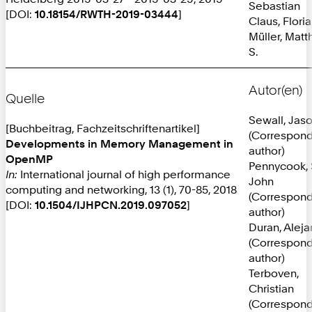
Sebastian
[DOI:
10.18154/RWTH-2019-03444
]
Claus, Flori
Müller, Matt
S.
Autor(en)
Quelle
Sewall, Jas
[Buchbeitrag, Fachzeitschriftenartikel]
(Correspon
Developments in Memory Management in
author)
OpenMP
Pennycook, 
In:
International journal of high performance
John
computing and networking, 13 (1), 70-85, 2018
(Correspon
[DOI:
10.1504/IJHPCN.2019.097052
]
author)
Duran, Alej
(Correspon
author)
Terboven,
Christian
(Correspon