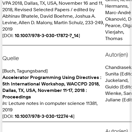
VPA 2018, Dallas, TX, USA, November 16 and 11,
Hermanns,
2018, Revised Selected Papers / edited by
Marc-André
Abhinav Bhatele, David Boehme, Joshua A.
Okanović, D
Levine, Allen D. Malony, Martin Schulz, 233-249,
Pearce, Olg
2019
Vierjahn,
[DOI:
10.1007/978-3-030-17872-7_14
]
Thomas
Autor(en)
Quelle
Chandraseka
[Buch, Tagungsband]
Sunita (Edito
Accelerator Programming Using Directives :
Juckeland,
5th International Workshop, WACCPD 2018,
Guido (Edito
Dallas, TX, USA, November 11-17, 2018 :
Wienke, San
Proceedings
Juliane (Edit
In:
Lecture notes in computer science 11381,
2019
[DOI:
10.1007/978-3-030-12274-4
]
Autor(en)