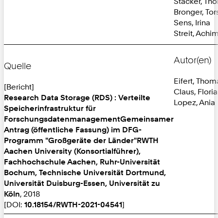
Stäcker, Th
Bronger, Tor
Sens, Irina
Streit, Achi
Autor(en)
Quelle
Eifert, Thom
[Bericht]
Claus, Flori
Research Data Storage (RDS) : Verteilte
Lopez, Ania
Speicherinfrastruktur für
ForschungsdatenmanagementGemeinsamer
Antrag (öffentliche Fassung) im DFG-
Programm "Großgeräte der Länder"RWTH
Aachen University (Konsortialführer),
Fachhochschule Aachen, Ruhr-Universität
Bochum, Technische Universität Dortmund,
Universität Duisburg-Essen, Universität zu
Köln
, 2018
[DOI:
10.18154/RWTH-2021-04541
]