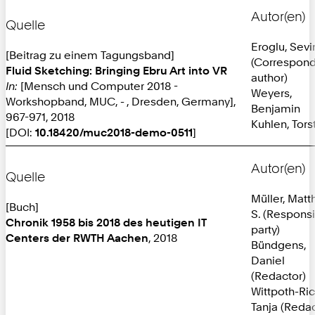
Autor(en)
Quelle
Eroglu, Sevi
[Beitrag zu einem Tagungsband]
(Correspon
Fluid Sketching: Bringing Ebru Art into VR
author)
In:
[Mensch und Computer 2018 -
Weyers,
Workshopband, MUC, - , Dresden, Germany],
Benjamin
967-971, 2018
Kuhlen, Tors
[DOI:
10.18420/muc2018-demo-0511
]
Autor(en)
Quelle
Müller, Matt
[Buch]
S. (Respons
Chronik 1958 bis 2018 des heutigen IT
party)
Centers der RWTH Aachen
, 2018
Bündgens,
Daniel
(Redactor)
Wittpoth-Ric
Tanja (Redac