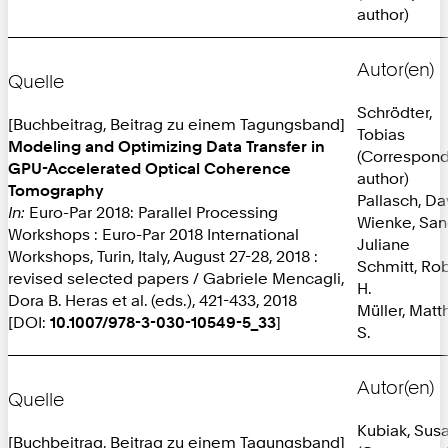
author)
Autor(en)
Quelle
Schrödter,
[Buchbeitrag, Beitrag zu einem Tagungsband]
Tobias
Modeling and Optimizing Data Transfer in
(Correspon
GPU-Accelerated Optical Coherence
author)
Tomography
Pallasch, Da
In:
Euro-Par 2018: Parallel Processing
Wienke, San
Workshops : Euro-Par 2018 International
Juliane
Workshops, Turin, Italy, August 27-28, 2018 :
Schmitt, Ro
revised selected papers / Gabriele Mencagli,
H.
Dora B. Heras et al. (eds.), 421-433, 2018
Müller, Matt
[DOI:
10.1007/978-3-030-10549-5_33
]
S.
Autor(en)
Quelle
Kubiak, Sus
[Buchbeitrag, Beitrag zu einem Tagungsband]