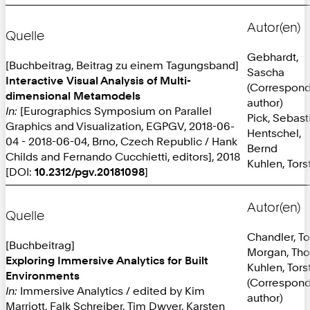
Autor(en)
Quelle
Gebhardt,
[Buchbeitrag, Beitrag zu einem Tagungsband]
Sascha
Interactive Visual Analysis of Multi-
(Correspon
dimensional Metamodels
author)
In:
[Eurographics Symposium on Parallel
Pick, Sebast
Graphics and Visualization, EGPGV, 2018-06-
Hentschel,
04 - 2018-06-04, Brno, Czech Republic / Hank
Bernd
Childs and Fernando Cucchietti, editors], 2018
Kuhlen, Tors
[DOI:
10.2312/pgv.20181098
]
Autor(en)
Quelle
Chandler, T
[Buchbeitrag]
Morgan, Th
Exploring Immersive Analytics for Built
Kuhlen, Tors
Environments
(Correspon
In:
Immersive Analytics / edited by Kim
author)
Marriott, Falk Schreiber, Tim Dwyer, Karsten