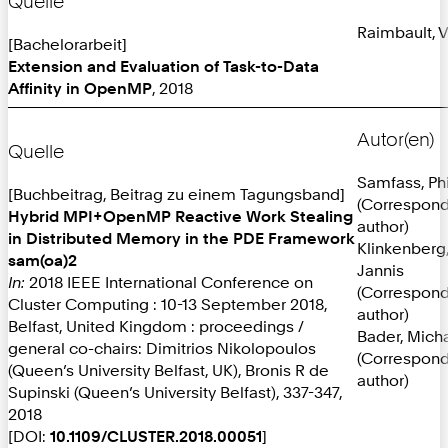
Quelle
Raimbault, V
[Bachelorarbeit]
Extension and Evaluation of Task-to-Data
Affinity in OpenMP
, 2018
Autor(en)
Quelle
Samfass, Phi
[Buchbeitrag, Beitrag zu einem Tagungsband]
(Correspon
Hybrid MPI+OpenMP Reactive Work Stealing
author)
in Distributed Memory in the PDE Framework
Klinkenberg
sam(oa)2
Jannis
In:
2018 IEEE International Conference on
(Correspon
Cluster Computing : 10-13 September 2018,
author)
Belfast, United Kingdom : proceedings /
Bader, Mich
general co-chairs: Dimitrios Nikolopoulos
(Correspon
(Queen’s University Belfast, UK), Bronis R de
author)
Supinski (Queen’s University Belfast), 337-347,
2018
[DOI:
10.1109/CLUSTER.2018.00051
]