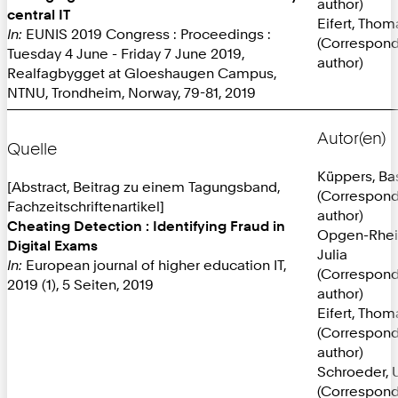
author)
central IT
Eifert, Thom
In:
EUNIS 2019 Congress : Proceedings :
(Correspon
Tuesday 4 June - Friday 7 June 2019,
author)
Realfagbygget at Gloeshaugen Campus,
NTNU, Trondheim, Norway, 79-81, 2019
Autor(en)
Quelle
Küppers, Ba
[Abstract, Beitrag zu einem Tagungsband,
(Correspon
Fachzeitschriftenartikel]
author)
Cheating Detection : Identifying Fraud in
Opgen-Rhei
Digital Exams
Julia
In:
European journal of higher education IT,
(Correspon
2019 (1), 5 Seiten, 2019
author)
Eifert, Thom
(Correspon
author)
Schroeder, U
(Correspon