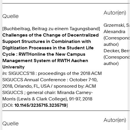
Autor(en)
Quelle
Grzemski, S
[Buchbeitrag, Beitrag zu einem Tagungsband]
Alexandra
Challenges of the Change of Decentralized
(Correspon
Support Structures in Combination with
author)
Digitization Processes in the Student Life
Decker, Ber
Cycle : RWTHonline the New Campus
(Correspon
Management System of RWTH Aachen
author)
University
In:
SIGUCCS'18 : proceedings of the 2018 ACM
SIGUCCS Annual Conference : October 7-10,
2018, Orlando, FL, USA / sponsored by: ACM
SIGUCCS ; general chair: Miranda Carney-
Morris (Lewis & Clark College), 91-97, 2018
[DOI:
10.1145/3235715.3235719
]
Autor(en)
Quelle