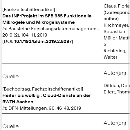
Claus, Flori
[Fachzeitschriftenartikel]
(Correspon
Das INF-Projekt im SFB 985 Funktionelle
author)
Mikrogele und Mikrogelsysteme
Kirchmeyer,
In:
Bausteine Forschungsdatenmanagement,
Sebastian
2019 (2), 104-111, 2019
Müller, Matt
[DOI:
10.17192/bfdm.2019.2.8097
]
S.
Richtering,
Walter
Autor(en)
Quelle
Dittrich, De
[Buchbeitrag, Fachzeitschriftenartikel]
Eifert, Thom
Heiter bis wolkig : Cloud-Dienste an der
RWTH Aachen
In:
DFN-Mitteilungen, 96, 46-48, 2019
Autor(en)
Quelle