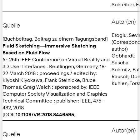
Schreiber, F
Autor(en)
Quelle
Eroglu, Sevi
[Buchbeitrag, Beitrag zu einem Tagungsband]
(Correspon
Fluid Sketching―Immersive Sketching
author)
Based on Fluid Flow
Gebhardt,
In:
25th IEEE Conference on Virtual Reality and
Sascha
3D User Interfaces : Reutlingen, Germany, 18-
Schmitz, Pat
22 March 2018 : proceedings / edited by:
Rausch, Dom
Kiyoshi Kiyokawa, Frank Steinicke, Bruce
Kuhlen, Tors
Thomas, Greg Welch ; sponsored by: IEEE
Computer Society Visualization and Graphics
Technical Committee ; publisher: IEEE, 475-
482, 2018
[DOI:
10.1109/VR.2018.8446595
]
Autor(en)
Quelle