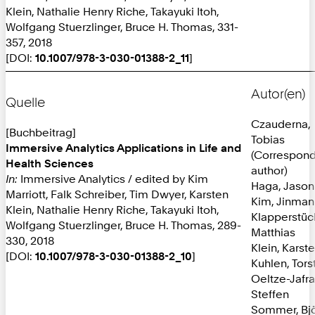
Klein, Nathalie Henry Riche, Takayuki Itoh,
Wolfgang Stuerzlinger, Bruce H. Thomas, 331-
357, 2018
[DOI:
10.1007/978-3-030-01388-2_11
]
Autor(en)
Quelle
Czauderna,
[Buchbeitrag]
Tobias
Immersive Analytics Applications in Life and
(Correspon
Health Sciences
author)
In:
Immersive Analytics / edited by Kim
Haga, Jason
Marriott, Falk Schreiber, Tim Dwyer, Karsten
Kim, Jinman
Klein, Nathalie Henry Riche, Takayuki Itoh,
Klapperstüc
Wolfgang Stuerzlinger, Bruce H. Thomas, 289-
Matthias
330, 2018
Klein, Karst
[DOI:
10.1007/978-3-030-01388-2_10
]
Kuhlen, Tors
Oeltze-Jafra
Steffen
Sommer, Bj