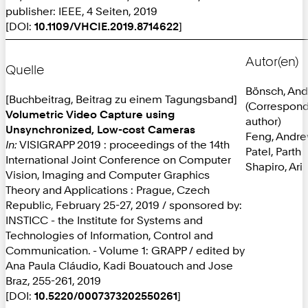
publisher: IEEE, 4 Seiten, 2019
[DOI:
10.1109/VHCIE.2019.8714622
]
Autor(en)
Quelle
Bönsch, And
[Buchbeitrag, Beitrag zu einem Tagungsband]
(Correspon
Volumetric Video Capture using
author)
Unsynchronized, Low-cost Cameras
Feng, Andr
In:
VISIGRAPP 2019 : proceedings of the 14th
Patel, Parth
International Joint Conference on Computer
Shapiro, Ari
Vision, Imaging and Computer Graphics
Theory and Applications : Prague, Czech
Republic, February 25-27, 2019 / sponsored by:
INSTICC - the Institute for Systems and
Technologies of Information, Control and
Communication. - Volume 1: GRAPP / edited by
Ana Paula Cláudio, Kadi Bouatouch and Jose
Braz, 255-261, 2019
[DOI:
10.5220/0007373202550261
]