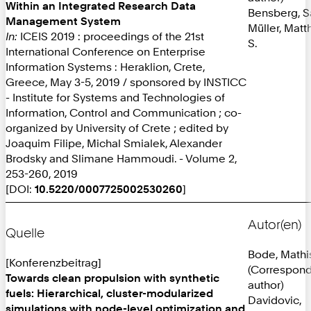
Within an Integrated Research Data
Bensberg, S
Management System
Müller, Matt
In:
ICEIS 2019 : proceedings of the 21st
S.
International Conference on Enterprise
Information Systems : Heraklion, Crete,
Greece, May 3-5, 2019 / sponsored by INSTICC
- Institute for Systems and Technologies of
Information, Control and Communication ; co-
organized by University of Crete ; edited by
Joaquim Filipe, Michal Smialek, Alexander
Brodsky and Slimane Hammoudi. - Volume 2,
253-260, 2019
[DOI:
10.5220/0007725002530260
]
Autor(en)
Quelle
Bode, Mathi
[Konferenzbeitrag]
(Correspon
Towards clean propulsion with synthetic
author)
fuels: Hierarchical, cluster-modularized
Davidovic,
simulations with node-level optimization and