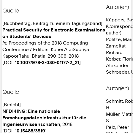
Autor(en)
Quelle
Küppers, Ba
[Buchbeitrag, Beitrag zu einem Tagungsband]
(Correspon
Practical Security for Electronic Examinations
author)
on Students’ Devices
Politze, Mar
In:
Proceedings of the 2018 Computing
Zameitat,
Conference / Editors: Kohei AraiSupriya
Richard
KapoorRahul Bhatia, 290-306, 2018
Kerber, Flori
[DOI:
10.1007/978-3-030-01177-2_21
]
Alexander
Schroeder, U
Autor(en)
Quelle
Schmitt, Ro
[Bericht]
H.
NFDI4ING: Eine nationale
Müller, Matt
Forschungsdateninfrastruktur für die
S.
Ingenieurwissenschaften
, 2018
Pelz, Peter
[DOI:
10.15488/3519
]