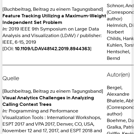
Schnorr, An
[Buchbeitrag, Beitrag zu einem Tagungsband]
(Correspon
Feature Tracking Utilizing a Maximum-Weight
author)
Independent Set Problem
Helmrich, Di
In:
2019 IEEE 9th Symposium on Large Data
Norbert
Analysis and Visualization (LDAV) / publisher:
Childs, Hank
IEEE, 6-15, 2019
Kuhlen, Tors
[DOI:
10.1109/LDAV48142.2019.8944363
]
Hentschel,
Bernd
Autor(en)
Quelle
Bergel,
[Buchbeitrag, Beitrag zu einem Tagungsband]
Alexandre
Visual Analytics Challenges in Analyzing
Bhatele, Ab
Calling Context Trees
(Correspon
In:
Programming and Performance
author)
Visualization Tools : International Workshops,
Boehme, Da
ESPT 2017 and VPA 2017, Denver, CO, USA,
Gralka, Patri
November 12 and 17, 2017, and ESPT 2018 and
Griffin, Kevin