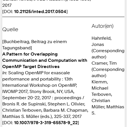
2017
[DOI:
10.21125/inted.2017.0504
]
Autor(en)
Quelle
Hahnfeld,
[Buchbeitrag, Beitrag zu einem
Jonas
Tagungsband]
(Corresponding
A Pattern for Overlapping
author)
Communication and Computation with
Cramer, Tim
OpenMP Target Directives
(Corresponding
In:
Scaling OpenMP for exascale
author)
performance and portability : 13th
Klemm,
International Workshop on OpenMP,
Michael
IWOMP 2017, Stony Brook, NY, USA,
Terboven,
September 20-22, 2017 : proceedings /
Christian
Bronis R. de Supinski, Stephen L. Olivier,
Müller, Matthias
Christian Terboven, Barbara M. Chapman,
S.
Matthias S. Müller (eds.), 325-337, 2017
[DOI:
10.1007/978-3-319-65578-9_22
]