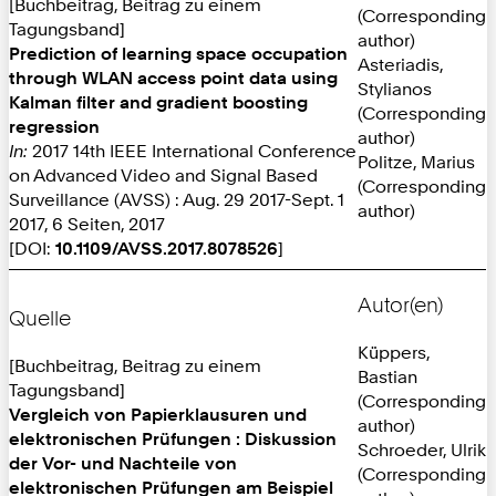
[Buchbeitrag, Beitrag zu einem
(Corresponding
Tagungsband]
author)
Prediction of learning space occupation
Asteriadis,
through WLAN access point data using
Stylianos
Kalman filter and gradient boosting
(Corresponding
regression
author)
In:
2017 14th IEEE International Conference
Politze, Marius
on Advanced Video and Signal Based
(Corresponding
Surveillance (AVSS) : Aug. 29 2017-Sept. 1
author)
2017, 6 Seiten, 2017
[DOI:
10.1109/AVSS.2017.8078526
]
Autor(en)
Quelle
Küppers,
[Buchbeitrag, Beitrag zu einem
Bastian
Tagungsband]
(Corresponding
Vergleich von Papierklausuren und
author)
elektronischen Prüfungen : Diskussion
Schroeder, Ulrik
der Vor- und Nachteile von
(Corresponding
elektronischen Prüfungen am Beispiel