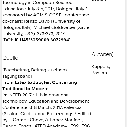
Technology in Computer Science
Education : July 3-5, 2017, Bologna, Italy /
sponsored by: ACM SIGCSE ; conference
co-chairs: Renzo Davoli (University of
Bologna, Italy), Michael Goldweber (Xavier
University, USA), 373-373, 2017
[DOI:
10.1145/3059009.3072994
]
Autor(en)
Quelle
Küppers,
[Buchbeitrag, Beitrag zu einem
Bastian
Tagungsband]
From Latex to Jupyter: Converting
Traditional to Modern
In:
INTED 2017 : 11th International
Technology, Education and Development
Conference, 6-8 March, 2017, Valencia
(Spain) : Conference Proceedings / Edited
by L. Gómez Chova, A. López Martínez, I.
Candel Torres, IATED Academy, 1592-1596,