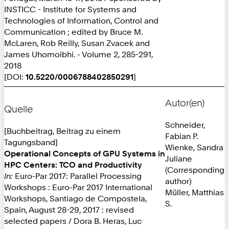
INSTICC - Institute for Systems and
Technologies of Information, Control and
Communication ; edited by Bruce M.
McLaren, Rob Reilly, Susan Zvacek and
James Uhomoibhi. - Volume 2, 285-291,
2018
[DOI:
10.5220/0006788402850291
]
Autor(en)
Quelle
Schneider,
[Buchbeitrag, Beitrag zu einem
Fabian P.
Tagungsband]
Wienke, Sandra
Operational Concepts of GPU Systems in
Juliane
HPC Centers: TCO and Productivity
(Corresponding
In:
Euro-Par 2017: Parallel Processing
author)
Workshops : Euro-Par 2017 International
Müller, Matthias
Workshops, Santiago de Compostela,
S.
Spain, August 28-29, 2017 : revised
selected papers / Dora B. Heras, Luc