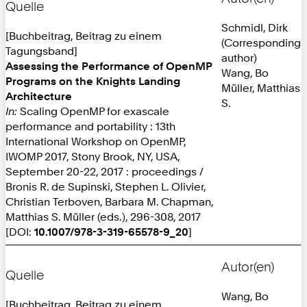
Quelle
Schmidl, Dirk
[Buchbeitrag, Beitrag zu einem
(Corresponding
Tagungsband]
author)
Assessing the Performance of OpenMP
Wang, Bo
Programs on the Knights Landing
Müller, Matthias
Architecture
S.
In:
Scaling OpenMP for exascale
performance and portability : 13th
International Workshop on OpenMP,
IWOMP 2017, Stony Brook, NY, USA,
September 20-22, 2017 : proceedings /
Bronis R. de Supinski, Stephen L. Olivier,
Christian Terboven, Barbara M. Chapman,
Matthias S. Müller (eds.), 296-308, 2017
[DOI:
10.1007/978-3-319-65578-9_20
]
Autor(en)
Quelle
Wang, Bo
[Buchbeitrag, Beitrag zu einem