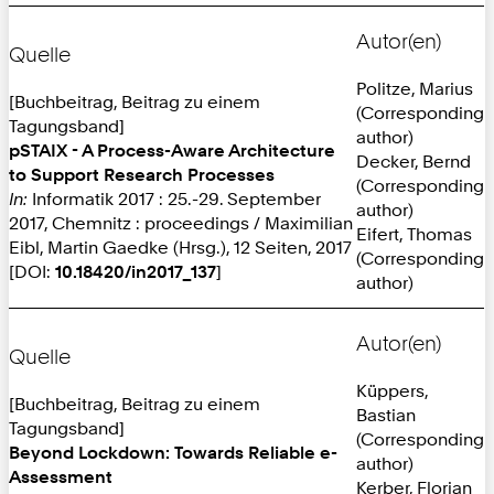
Autor(en)
Quelle
Politze, Marius
[Buchbeitrag, Beitrag zu einem
(Corresponding
Tagungsband]
author)
pSTAIX - A Process-Aware Architecture
Decker, Bernd
to Support Research Processes
(Corresponding
In:
Informatik 2017 : 25.-29. September
author)
2017, Chemnitz : proceedings / Maximilian
Eifert, Thomas
Eibl, Martin Gaedke (Hrsg.), 12 Seiten, 2017
(Corresponding
[DOI:
10.18420/in2017_137
]
author)
Autor(en)
Quelle
Küppers,
[Buchbeitrag, Beitrag zu einem
Bastian
Tagungsband]
(Corresponding
Beyond Lockdown: Towards Reliable e-
author)
Assessment
Kerber, Florian