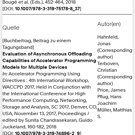
Bougé et al. (Eds.), 452-464, 2018
[DOI:
10.1007/978-3-319-75178-8_37
]
Autor(en)
Quelle
Hahnfeld,
[Buchbeitrag, Beitrag zu einem
Jonas
Tagungsband]
(Corresponding
Evaluation of Asynchronous Offloading
author)
Capabilities of Accelerator Programming
Terboven,
Models for Multiple Devices
Christian
In:
Accelerator Programming Using
(Corresponding
Directives : 4th International Workshop,
author)
WACCPD 2017, Held in Conjunction with
Price, James
the International Conference for High
Pflug, Hans
Performance Computing, Networking,
Joachim
Storage and Analysis, SC 2017, Denver, CO,
Müller, Matthias
USA, November 13, 2017, Proceedings /
S.
edited by Sunita Chandrasekaran, Guido
Juckeland, 160-182, 2018
[DOI:
10.1007/978-3-319-74896-2_9
]