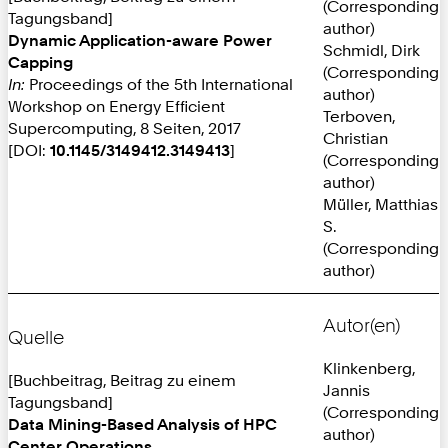
(Corresponding
Tagungsband]
author)
Dynamic Application-aware Power
Schmidl, Dirk
Capping
(Corresponding
In:
Proceedings of the 5th International
author)
Workshop on Energy Efficient
Terboven,
Supercomputing, 8 Seiten, 2017
Christian
[DOI:
10.1145/3149412.3149413
]
(Corresponding
author)
Müller, Matthias
S.
(Corresponding
author)
Autor(en)
Quelle
Klinkenberg,
[Buchbeitrag, Beitrag zu einem
Jannis
Tagungsband]
(Corresponding
Data Mining-Based Analysis of HPC
author)
Center Operations