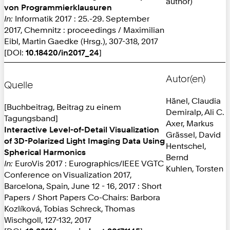
author)
von Programmierklausuren
In:
Informatik 2017 : 25.-29. September
2017, Chemnitz : proceedings / Maximilian
Eibl, Martin Gaedke (Hrsg.), 307-318, 2017
[DOI:
10.18420/in2017_24
]
Autor(en)
Quelle
Hänel, Claudia
[Buchbeitrag, Beitrag zu einem
Demiralp, Ali C.
Tagungsband]
Axer, Markus
Interactive Level-of-Detail Visualization
Grässel, David
of 3D-Polarized Light Imaging Data Using
Hentschel,
Spherical Harmonics
Bernd
In:
EuroVis 2017 : Eurographics/IEEE VGTC
Kuhlen, Torsten
Conference on Visualization 2017,
Barcelona, Spain, June 12 - 16, 2017 : Short
Papers / Short Papers Co-Chairs: Barbora
Kozlíková, Tobias Schreck, Thomas
Wischgoll, 127-132, 2017