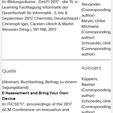
In:
Bildungsräume : DeLFI 2017 - die 15. e-
Alexander
Learning Fachtagung Informatik der
(Corresponding
Gesellschaft für Informatik : 5. bis 8.
author)
September 2017, Chemnitz, Deutschland /
Meyer, Ulrike
Christoph Igel, Carsten Ullrich & Martin
Michaela
Wessner (Hrsg.), 191-196, 2017
(Corresponding
author)
Schroeder, Ulrik
(Corresponding
author)
Autor(en)
Quelle
Küppers,
[Abstract, Buchbeitrag, Beitrag zu einem
Bastian
Tagungsband]
(Corresponding
E-Assessment and Bring Your Own
author)
Device
Schroeder, Ulrik
In:
ITiCSE'17 : proceedings of the 2017
(Corresponding
ACM Conference on Innovation and
author)