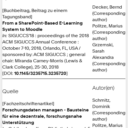
Decker, Bernd
[Buchbeitrag, Beitrag zu einem
(Corresponding
Tagungsband]
author)
From a SharePoint-Based E-Learning
Politze, Marius
System to Moodle
(Corresponding
In:
SIGUCCS'18 : proceedings of the 2018
author)
ACM SIGUCCS Annual Conference :
Grzemski,
October 7-10, 2018, Orlando, FL, USA /
Sarah
sponsored by: ACM SIGUCCS ; general
Alexandra
chair: Miranda Carney-Morris (Lewis &
(Corresponding
Clark College), 25-30, 2018
author)
[DOI:
10.1145/3235715.3235720
]
Autor(en)
Quelle
Schmitz,
[Fachzeitschriftenartikel]
Dominik
Forschungsdaten managen - Bausteine
(Corresponding
für eine dezentrale, forschungsnahe
author)
Unterstützung
Politze, Marius