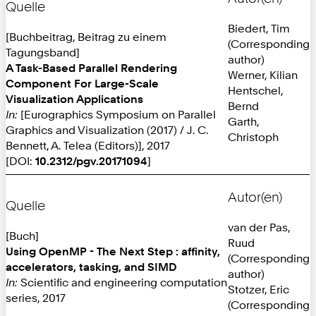
Quelle
Biedert, Tim
[Buchbeitrag, Beitrag zu einem
(Corresponding
Tagungsband]
author)
A Task-Based Parallel Rendering
Werner, Kilian
Component For Large-Scale
Hentschel,
Visualization Applications
Bernd
In:
[Eurographics Symposium on Parallel
Garth,
Graphics and Visualization (2017) / J. C.
Christoph
Bennett, A. Telea (Editors)], 2017
[DOI:
10.2312/pgv.20171094
]
Autor(en)
Quelle
van der Pas,
[Buch]
Ruud
Using OpenMP - The Next Step : affinity,
(Corresponding
accelerators, tasking, and SIMD
author)
In:
Scientific and engineering computation
Stotzer, Eric
series, 2017
(Corresponding