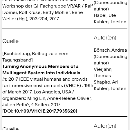
(Corresponding
Workshop der GI-Fachgruppe VR/AR / Ralf
author)
Dörner, Rolf Kruse, Betty Mohler, René
Habel, Ute
Weller (Hg.), 203-204, 2017
Kuhlen, Torsten
Autor(en)
Quelle
Bönsch, Andrea
[Buchbeitrag, Beitrag zu einem
(Corresponding
Tagungsband]
author)
Turning Anonymous Members of a
Vierjahn,
Multiagent System Into Individuals
Thomas
In:
2017 IEEE virtual humans and crowds
Shapiro, Ari
for immersive environments (VHCIE) : 19th
Kuhlen, Torsten
of March 2017, Los Angeles, USA /
organizers: Ming Lin, Anne-Hélène Olivier,
Julien Pettré, 4 Seiten, 2017
[DOI:
10.1109/VHCIE.2017.7935620
]
Autor(en)
Quelle