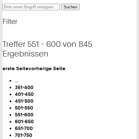
Suche
Suche
Suche
nach
und
Filter
Filter
Treffer 551 - 600 von 845
Ergebnissen
erste Seite
vorherige Seite
Blättern
...
351-400
401-450
451-500
501-550
Sie
551-600
sind
601-650
auf
651-700
Seite:
701-750