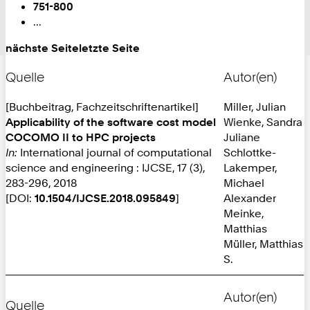
751-800
...
nächste Seite
letzte Seite
Quelle
Autor(en)
[Buchbeitrag, Fachzeitschriftenartikel]
Miller, Julian
Applicability of the software cost model
Wienke, Sandra
COCOMO II to HPC projects
Juliane
In:
International journal of computational
Schlottke-
science and engineering : IJCSE, 17 (3),
Lakemper,
283-296, 2018
Michael
[DOI:
10.1504/IJCSE.2018.095849
]
Alexander
Meinke,
Matthias
Müller, Matthias
S.
Autor(en)
Quelle