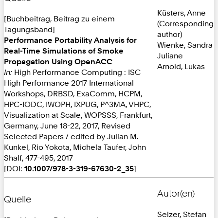
Küsters, Anne
[Buchbeitrag, Beitrag zu einem
(Corresponding
Tagungsband]
author)
Performance Portability Analysis for
Wienke, Sandra
Real-Time Simulations of Smoke
Juliane
Propagation Using OpenACC
Arnold, Lukas
In:
High Performance Computing : ISC
High Performance 2017 International
Workshops, DRBSD, ExaComm, HCPM,
HPC-IODC, IWOPH, IXPUG, P^3MA, VHPC,
Visualization at Scale, WOPSSS, Frankfurt,
Germany, June 18-22, 2017, Revised
Selected Papers / edited by Julian M.
Kunkel, Rio Yokota, Michela Taufer, John
Shalf, 477-495, 2017
[DOI:
10.1007/978-3-319-67630-2_35
]
Autor(en)
Quelle
Selzer, Stefan