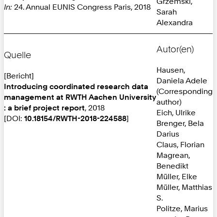
Grzemski,
In:
24. Annual EUNIS Congress Paris, 2018
Sarah
Alexandra
Autor(en)
Quelle
Hausen,
[Bericht]
Daniela Adele
Introducing coordinated research data
(Corresponding
management at RWTH Aachen University
author)
: a brief project report
, 2018
Eich, Ulrike
[DOI:
10.18154/RWTH-2018-224588
]
Brenger, Bela
Darius
Claus, Florian
Magrean,
Benedikt
Müller, Elke
Müller, Matthias
S.
Politze, Marius