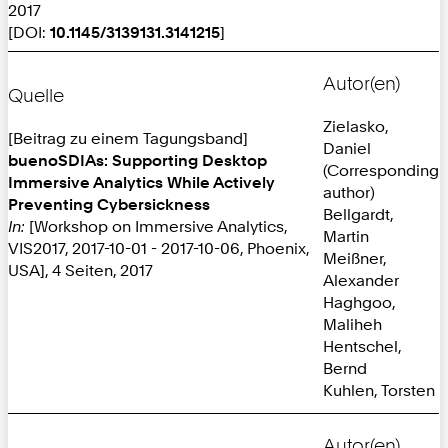
2017
[DOI:
10.1145/3139131.3141215
]
Autor(en)
Quelle
Zielasko,
[Beitrag zu einem Tagungsband]
Daniel
buenoSDIAs: Supporting Desktop
(Corresponding
Immersive Analytics While Actively
author)
Preventing Cybersickness
Bellgardt,
In:
[Workshop on Immersive Analytics,
Martin
VIS2017, 2017-10-01 - 2017-10-06, Phoenix,
Meißner,
USA], 4 Seiten, 2017
Alexander
Haghgoo,
Maliheh
Hentschel,
Bernd
Kuhlen, Torsten
Autor(en)