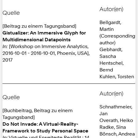
Autor(en)
Quelle
Bellgardt,
[Beitrag zu einem Tagungsband]
Martin
Gistualizer: An Immersive Glyph for
(Corresponding
Multidimensional Datapoints
author)
In:
[Workshop on Immersive Analytics,
Gebhardt,
2016-10-01 - 2016-10-01, Phoenix, USA],
Sascha
2017
Hentschel,
Bernd
Kuhlen, Torsten
Autor(en)
Quelle
Schnathmeier,
[Buchbeitrag, Beitrag zu einem
Jan
Tagungsband]
Overath, Heiko
Do Not Invade: A Virtual-Reality-
Radke, Sina
Framework to Study Personal Space
Bönsch, Andrea
In:
Virtuelle und Erweiterte Realität : 14.