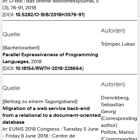
In:
O-bib : das offene Bibliotheksjournal, 5
(3), 76-91, 2018
[DOI:
10.5282/O-BIB/2018H3S76-91
]
Autor(en)
Quelle
Trümper, Lukas
[Bachelorarbeit]
Parallel Expressiveness of Programming
Languages
, 2018
[DOI:
10.18154/RWTH-2018-228664
]
Autor(en)
Quelle
Drenckberg,
[Beitrag zu einem Tagungsband]
Sebastian
Migration of a web service back-end
Georg
from a relational to a document-oriented
(Corresponding
database
author)
In:
EUNIS 2018 Congress : Tuesday 5 June
Politze, Marius
- Friday 8 June 2018 : Centre de
(Corresponding