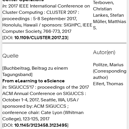
Terboven,
In:
2017 IEEE International Conference on
Christian
Cluster Computing : CLUSTER 2017 :
Lankes, Stefan
proceedings : 5-8 September 2017,
Müller, Matthias
Honolulu, Hawaii / sponsors: SIGHPC, IEEE
S.
Computer Society, 766-773, 2017
[DOI:
10.1109/CLUSTER.2017.23
]
Autor(en)
Quelle
Politze, Marius
[Buchbeitrag, Beitrag zu einem
(Corresponding
Tagungsband]
author)
From eLearning to eScience
Eifert, Thomas
In:
SIGUCCS'17 : proceedings of the 2017
ACM Annual Conference on SIGUCCS :
October 1-4, 2017, Seattle, WA, USA /
sponsored by: ACM SIGUCCS ;
conference chair: Cate Lyon (Whitman
College), 123-125, 2017
[DOI:
10.1145/3123458.3123495
]