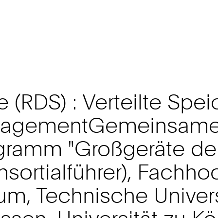
(RDS) : Verteilte Speich
gementGemeinsamer A
gramm "Großgeräte de
nsortialführer), Fachh
um, Technische Univer