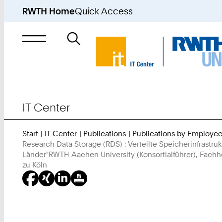
RWTH Home
Quick Access
Search
for
IT Center
Start
IT Center
Publications
Publications by Employe
Research Data Storage (RDS) : Verteilte Speicherinfras
Länder"RWTH Aachen University (Konsortialführer), Fachh
zu Köln