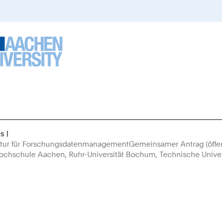
es
You
truktur für ForschungsdatenmanagementGemeinsamer Antrag (öff
Are
ochschule Aachen, Ruhr-Universität Bochum, Technische Univers
Here: