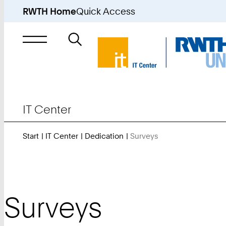
RWTH Home
Quick Access
Search
for
IT Center
Start
IT Center
Dedication
Surveys
You
Are
Here:
Surveys