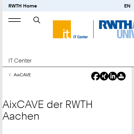
RWTH Home
EN
Suche
nach
IT Center
Sie
AixCAVE
sind
hier:
AixCAVE der RWTH
Aachen