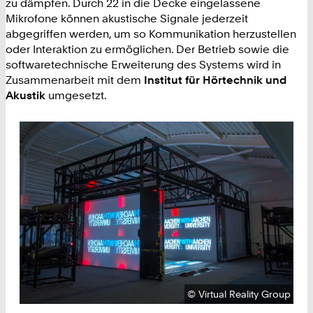
zu dämpfen. Durch 22 in die Decke eingelassene
Mikrofone können akustische Signale jederzeit
abgegriffen werden, um so Kommunikation herzustellen
oder Interaktion zu ermöglichen. Der Betrieb sowie die
softwaretechnische Erweiterung des Systems wird in
Zusammenarbeit mit dem
Institut für Hörtechnik und
Akustik
umgesetzt.
Urheberrecht:
©
Virtual Reality Group