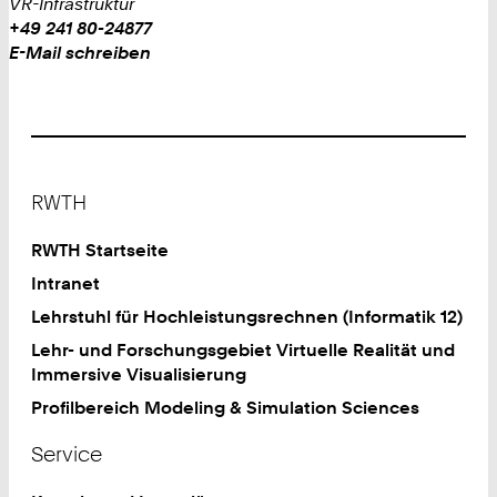
VR-Infrastruktur
Work
Telefon:
+49 241 80-24877
+
Work
E-Mail schreiben
4
9
2
4
1
Footer
8
RWTH
0
2
RWTH Startseite
4
Intranet
8
Lehrstuhl für Hochleistungsrechnen (Informatik 12)
7
7
Lehr- und Forschungsgebiet Virtuelle Realität und
Immersive Visualisierung
Profilbereich Modeling & Simulation Sciences
Service