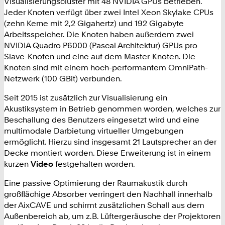
Visualisierungscluster mit 48 NVIDIA GPUs betrieben.
Jeder Knoten verfügt über zwei Intel Xeon Skylake CPUs
(zehn Kerne mit 2,2 Gigahertz) und 192 Gigabyte
Arbeitsspeicher. Die Knoten haben außerdem zwei
NVIDIA Quadro P6000 (Pascal Architektur) GPUs pro
Slave-Knoten und eine auf dem Master-Knoten. Die
Knoten sind mit einem hoch-performantem OmniPath-
Netzwerk (100 GBit) verbunden.
Seit 2015 ist zusätzlich zur Visualisierung ein
Akustiksystem in Betrieb genommen worden, welches zur
Beschallung des Benutzers eingesetzt wird und eine
multimodale Darbietung virtueller Umgebungen
ermöglicht. Hierzu sind insgesamt 21 Lautsprecher an der
Decke montiert worden. Diese Erweiterung ist in einem
kurzen
Video
festgehalten worden.
Eine passive Optimierung der Raumakustik durch
großflächige Absorber verringert den Nachhall innerhalb
der AixCAVE und schirmt zusätzlichen Schall aus dem
Außenbereich ab, um z.B. Lüftergeräusche der Projektoren