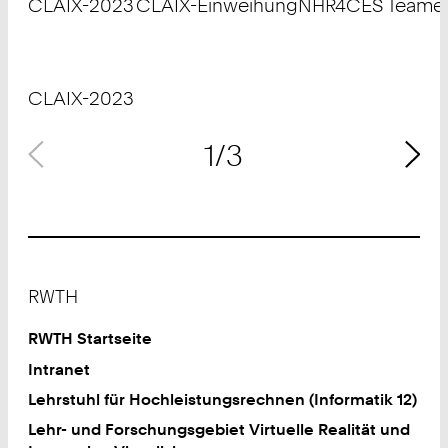
CLAIX-2023
CLAIX-Einweihung
NHR4CES Teame
Urheberrecht:
Urheberrecht:
Urheberrecht:
©
IT Center
©
IT Center
©
NHR4CES
CLAIX-2023
1/3
Footer
RWTH
RWTH Startseite
Intranet
Lehrstuhl für Hochleistungsrechnen (Informatik 12)
Lehr- und Forschungsgebiet Virtuelle Realität und