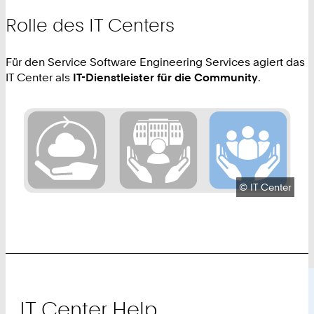
Rolle des IT Centers
Für den Service Software Engineering Services agiert das
IT Center als
IT-Dienstleister für die Community
.
Urheberrecht:
©
IT Center
IT Center Help