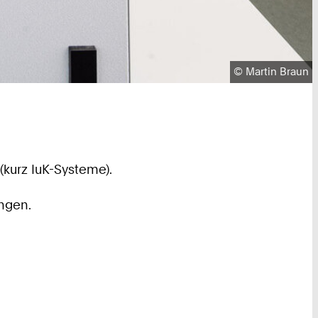
Urheberrecht:
©
Martin Braun
kurz IuK-Systeme).
ungen.