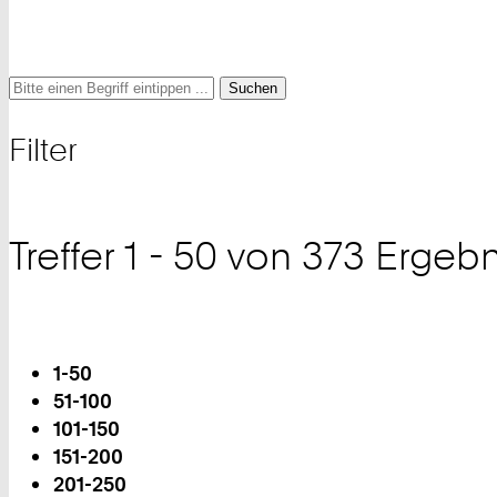
Suche
Suche
Suche
nach
Filter
und
Filter
Treffer 1 - 50 von 373 Ergeb
Blättern
1-50
Sie
51-100
sind
101-150
auf
151-200
Seite:
201-250