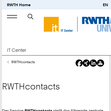
RWTH Home
EN
Suche
nach
IT Center
Sie
RWTHcontacts
sind
hier:
RWTHcontacts
Der Service
RWTHcontacts
stellt das führende zentrale