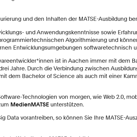
8
0
2
turierung und den Inhalten der MATSE-Ausbildung ber
9
icklungs- und Anwendungskenntnisse sowie Erfahru
2
 programmiertechnischen
Algorithmierung
und können
3
rnen Entwicklungsumgebungen softwaretechnisch 
2
areentwickler*innen ist in Aachen immer mit dem 
rei Jahre. Durch die Verbindung zwischen Ausbildu
l mit dem Bachelor
of
Science als auch mit einer Kam
Software-Technologien von morgen, wie Web 2.0, mobi
 zum
MedienMATSE
unterstützen.
Big Data vorantreiben, so können Sie Ihre MATSE-Aus