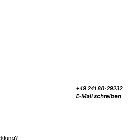
+49 241 80-29232
Work
Telefon:
E-Mail schreiben
+
Work
4
9
2
4
1
cklung?