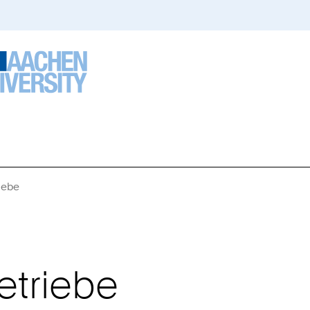
iebe
Sie
sind
hier:
etriebe