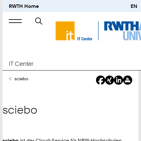
RWTH Home
EN
Suche
nach
IT Center
Sie
sciebo
sind
hier:
sciebo
sciebo
ist der Cloud-Service für NRW-Hochschulen.