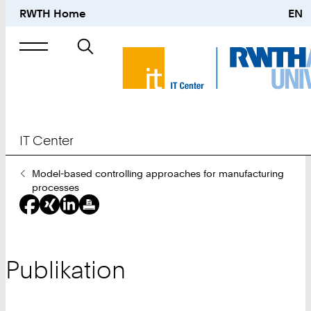
RWTH Home
EN
Suche
nach
IT Center
Sie
Model-based controlling approaches for manufacturing
sind
processes
hier:
Publikation