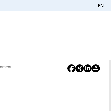
EN
ronment
Sie
sind
hier: