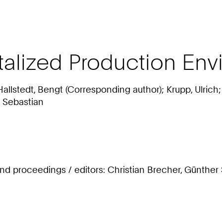
italized Production En
lstedt, Bengt (Corresponding author); Krupp, Ulrich; R
 Sebastian
nd proceedings / editors: Christian Brecher, Günther S