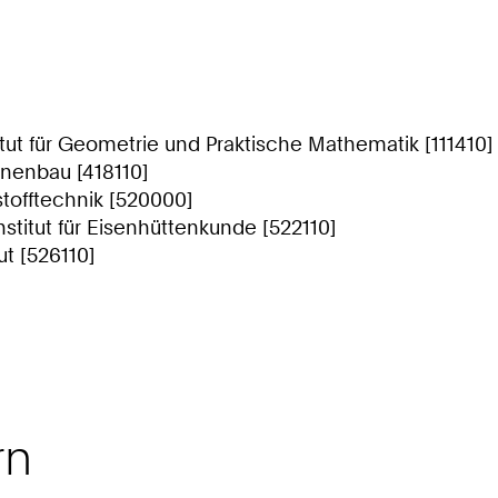
tut für Geometrie und Praktische Mathematik [111410]
nenbau [418110]
tofftechnik [520000]
nstitut für Eisenhüttenkunde [522110]
ut [526110]
rn