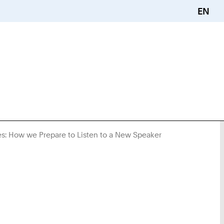
EN
s: How we Prepare to Listen to a New Speaker
Sie
sind
hier: