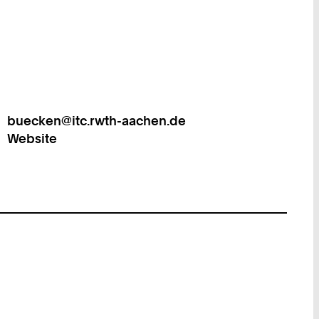
buecken@itc.rwth-aachen.de
Work
Website