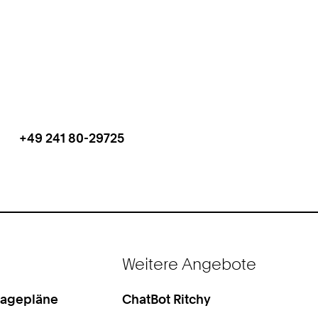
+49 241 80-29725
Work
Telefon:
Weitere Angebote
Lagepläne
ChatBot Ritchy