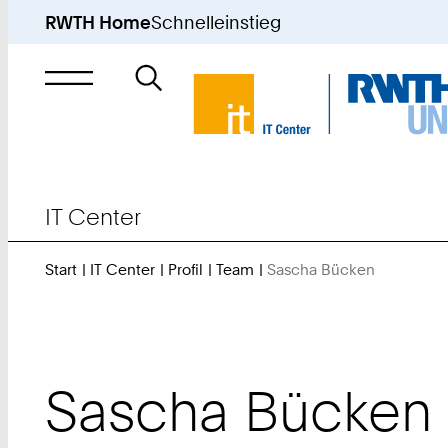
RWTH Home
Schnelleinstieg
Suche
nach
IT Center
Start
IT Center
Profil
Team
Sascha Bücken
Sie
sind
hier:
Sascha
Bücken