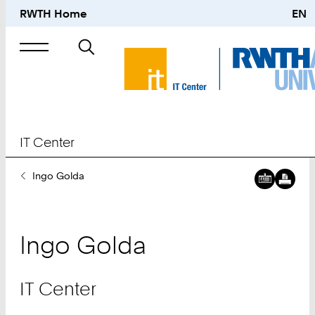
RWTH Home
EN
Suche
nach
IT Center
Sie
Ingo Golda
sind
hier:
Ingo
Golda
IT Center