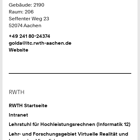
Gebäude: 2190
Raum: 206
Seffenter Weg 23
52074 Aachen
Work
Telefon:
+49 241 80-24374
+
Work
golda@itc.rwth-aachen.de
4
Website
9
2
4
1
8
Footer
0
RWTH
2
4
RWTH Startseite
3
Intranet
7
Lehrstuhl für Hochleistungsrechnen (Informatik 12)
4
Lehr- und Forschungsgebiet Virtuelle Realität und