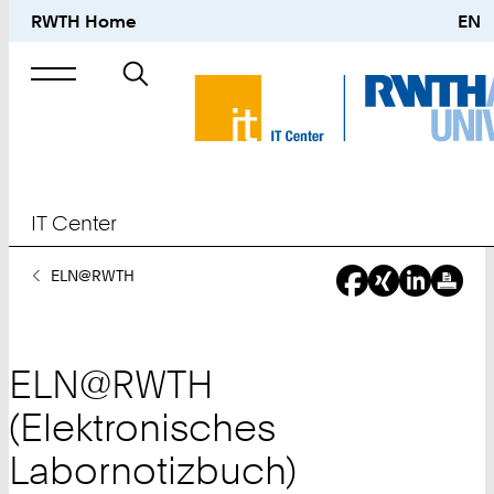
RWTH Home
EN
Suche
nach
IT Center
Sie
ELN@RWTH
sind
hier:
ELN@RWTH
(Elektronisches
Labornotizbuch)