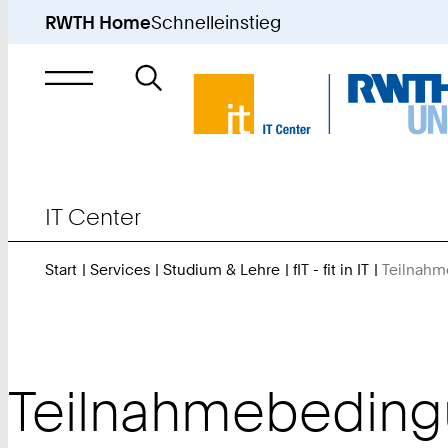
RWTH Home
Schnelleinstieg
Suche
nach
IT Center
Start
Services
Studium & Lehre
fIT - fit in IT
Teilnah
Teilnahmebedin