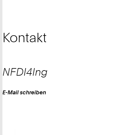
Kontakt
NFDI4Ing
E-Mail schreiben
Work