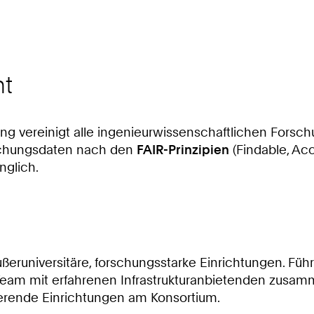
ht
I4Ing vereinigt alle ingenieurwissenschaftlichen Fo
schungsdaten nach den
FAIR-Prinzipien
(Findable, Acc
nglich.
ußeruniversitäre, forschungsstarke Einrichtungen. Fü
eam mit erfahrenen Infrastrukturanbietenden zusam
pierende Einrichtungen am Konsortium.