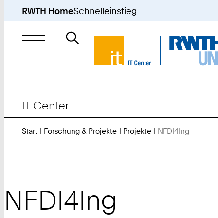
RWTH Home
Schnelleinstieg
Suche
nach
IT Center
Start
Forschung & Projekte
Projekte
NFDI4Ing
Sie
sind
hier:
NFDI4Ing