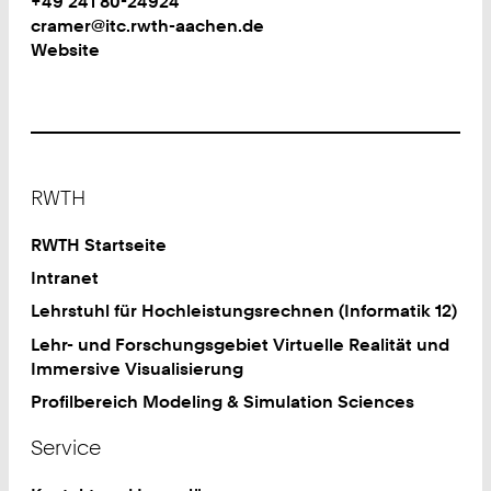
Work
Telefon:
+49 241 80-24924
2
+
Work
cramer@itc.rwth-aachen.de
4
4
Website
9
2
4
1
8
Footer
0
RWTH
2
4
RWTH Startseite
9
Intranet
2
Lehrstuhl für Hochleistungsrechnen (Informatik 12)
4
Lehr- und Forschungsgebiet Virtuelle Realität und
Immersive Visualisierung
Profilbereich Modeling & Simulation Sciences
Service