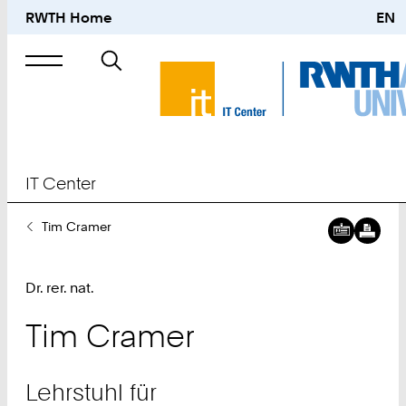
RWTH Home
EN
Suche
nach
IT Center
Sie
Tim Cramer
Digitale
IT
sind
Visiten
Center
hier:
herunte
Digitale
Lehrstu
Dr. rer. nat.
Visiten
für
herunte
Hochle
Tim
Cramer
(Inform
12)
Lehrstuhl für