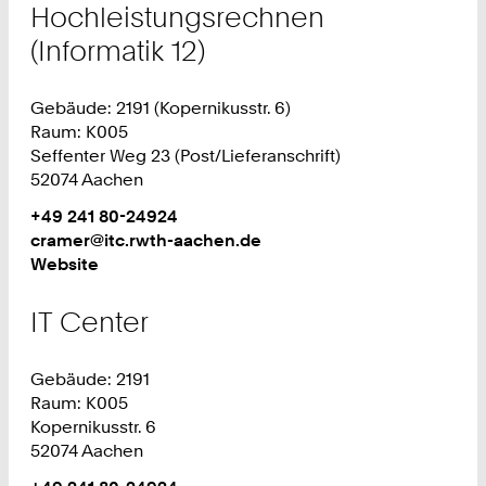
Hochleistungsrechnen
(Informatik 12)
Gebäude: 2191 (Kopernikusstr. 6)
Raum: K005
Seffenter Weg 23 (Post/Lieferanschrift)
52074 Aachen
Work
Telefon:
+49 241 80-24924
+
Work
cramer@itc.rwth-aachen.de
4
Website
9
2
IT Center
4
1
Gebäude: 2191
8
Raum: K005
0
Kopernikusstr. 6
2
52074 Aachen
4
9