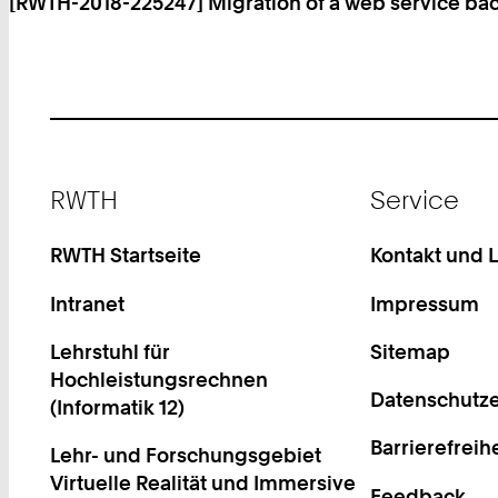
[RWTH-2018-225247] Migration of a web service bac
Footer
RWTH
Service
RWTH Startseite
Kontakt und 
Intranet
Impressum
Lehrstuhl für
Sitemap
Hochleistungsrechnen
Datenschutze
(Informatik 12)
Barrierefreih
Lehr- und Forschungsgebiet
Virtuelle Realität und Immersive
Feedback