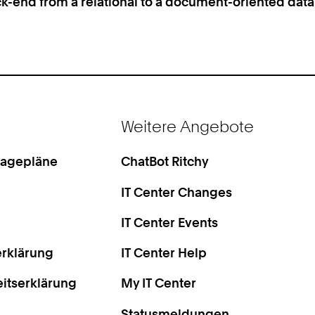
k-end from a relational to a document-oriented dat
Weitere Angebote
Lagepläne
ChatBot Ritchy
IT Center Changes
IT Center Events
rklärung
IT Center Help
eitserklärung
My IT Center
Statusmeldungen