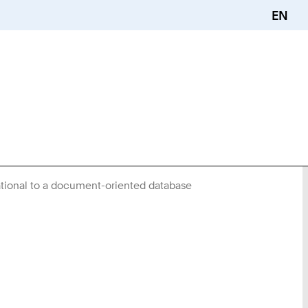
EN
ational to a document-oriented database
Sie
sind
hier: