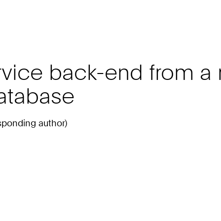
vice back-end from a r
atabase
sponding author)