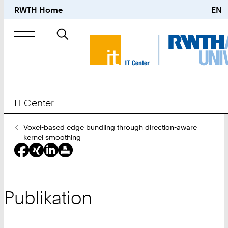
RWTH Home
EN
Suche
nach
IT Center
Sie
Voxel-based edge bundling through direction-aware
sind
kernel smoothing
hier:
Publikation