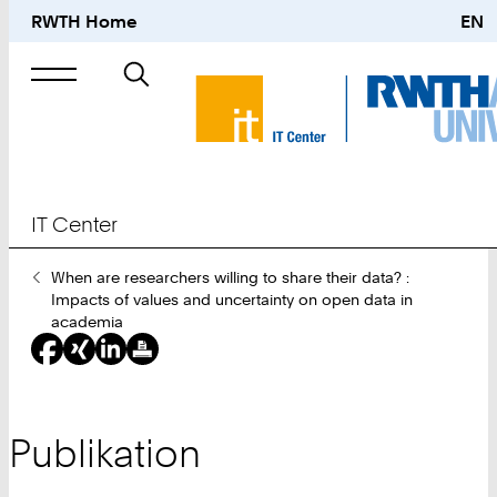
RWTH Home
EN
Suche
nach
IT Center
Sie
When are researchers willing to share their data? :
sind
Impacts of values and uncertainty on open data in
hier:
academia
Publikation