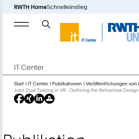
RWTH Home
Schnelleinstieg
Suche
nach
IT Center
Start
IT Center
Publikationen
Veröffentlichungen von
Joint Dual-Tasking in VR : Outlining the Behavioral Des