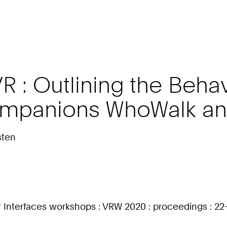
VR : Outlining the Beha
mpanions WhoWalk and 
sten
 Interfaces workshops : VRW 2020 : proceedings : 22-2