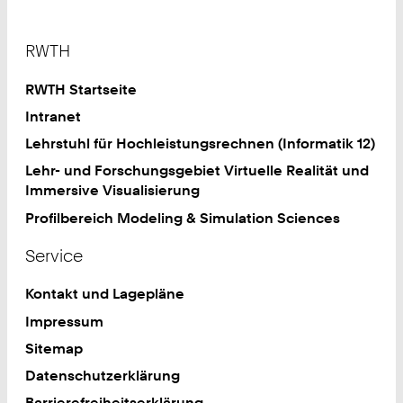
2
1
4
0
Footer
1
RWTH
8
0
RWTH Startseite
2
Intranet
9
Lehrstuhl für Hochleistungsrechnen (Informatik 12)
0
7
Lehr- und Forschungsgebiet Virtuelle Realität und
2
Immersive Visualisierung
Profilbereich Modeling & Simulation Sciences
Service
Kontakt und Lagepläne
Impressum
Sitemap
Datenschutzerklärung
Barrierefreiheitserklärung