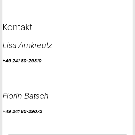
Kontakt
Lisa
Amkreutz
Work
Telefon:
+49 241 80-29310
+
4
9
2
4
Florin
Batsch
1
8
Work
Telefon:
+49 241 80-29072
0
+
2
4
9
9
3